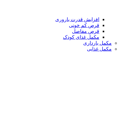
افزایش قدرت باروری
قرص کم خونی
قرص مفاصل
مکمل غذای کودک
مکمل بارداری
مکمل غذایی