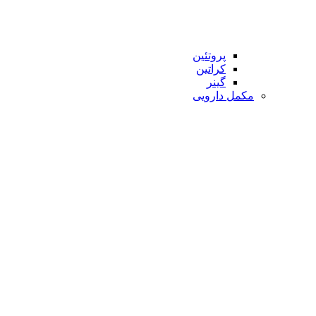
پروتئین
کراتین
گینر
مکمل دارویی