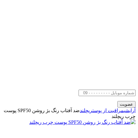
آرایشی
مراقبت از پوست
ریچلند
ضد آفتاب رنگ بژ روشن SPF50 پوست
چرب ریچلند