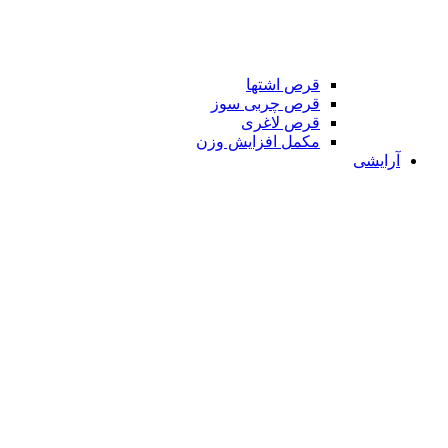
قرص اشتها
قرص چربی سوز
قرص لاغری
مکمل افزایش وزن
آرایشی