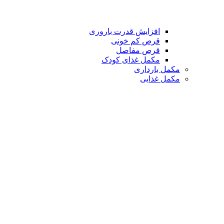
افزایش قدرت باروری
قرص کم خونی
قرص مفاصل
مکمل غذای کودک
مکمل بارداری
مکمل غذایی