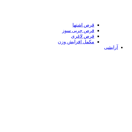
قرص اشتها
قرص چربی سوز
قرص لاغری
مکمل افزایش وزن
آرایشی