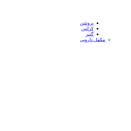
پروتئین
کراتین
گینر
مکمل دارویی