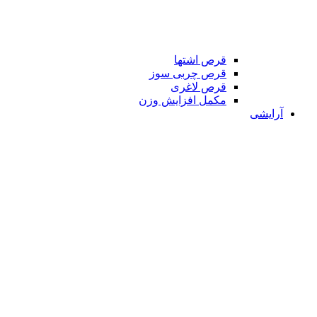
قرص اشتها
قرص چربی سوز
قرص لاغری
مکمل افزایش وزن
آرایشی