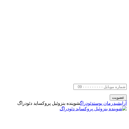
آرایشی
درمان پوست
دئودراگ
شوینده بنزوئیل پروکساید دئودراگ