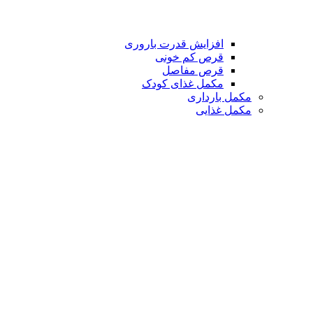
افزایش قدرت باروری
قرص کم خونی
قرص مفاصل
مکمل غذای کودک
مکمل بارداری
مکمل غذایی