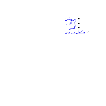
پروتئین
کراتین
گینر
مکمل دارویی