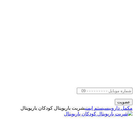
مکمل دارویی
سیستم ایمنی
شربت باریویتال کودکان باریویتال