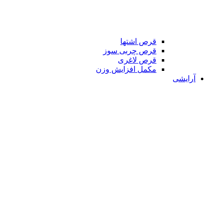
قرص اشتها
قرص چربی سوز
قرص لاغری
مکمل افزایش وزن
آرایشی