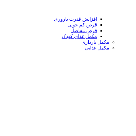
افزایش قدرت باروری
قرص کم خونی
قرص مفاصل
مکمل غذای کودک
مکمل بارداری
مکمل غذایی