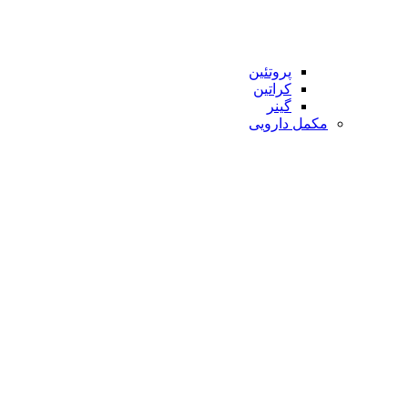
پروتئین
کراتین
گینر
مکمل دارویی