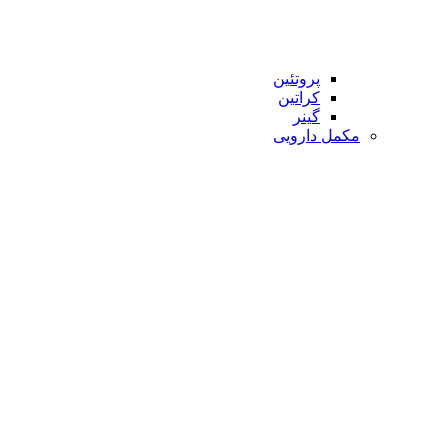
پروتئین
کراتین
گینر
مکمل دارویی