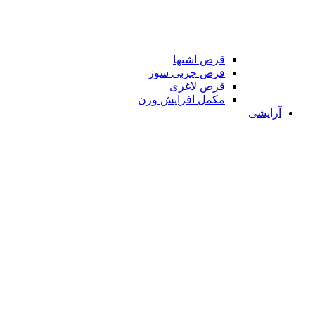
قرص اشتها
قرص چربی سوز
قرص لاغری
مکمل افزایش وزن
آرایشی