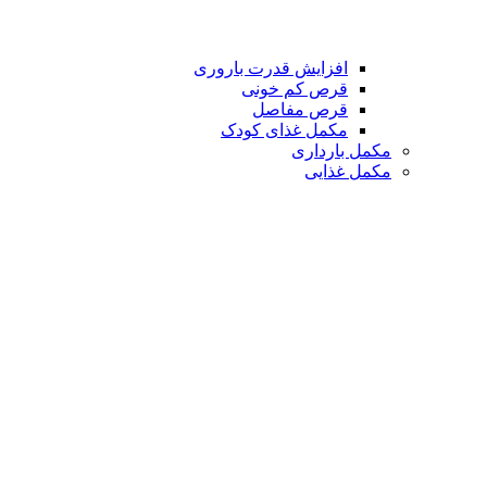
افزایش قدرت باروری
قرص کم خونی
قرص مفاصل
مکمل غذای کودک
مکمل بارداری
مکمل غذایی