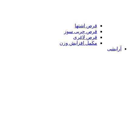
قرص اشتها
قرص چربی سوز
قرص لاغری
مکمل افزایش وزن
آرایشی