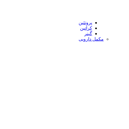
پروتئین
کراتین
گینر
مکمل دارویی