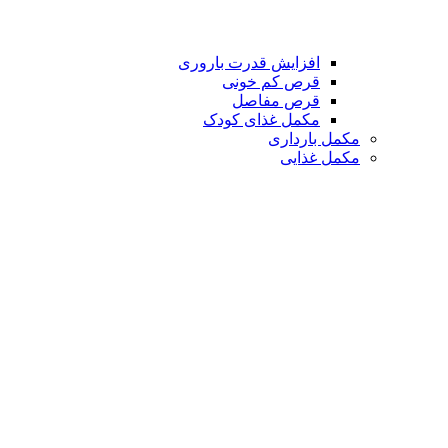
افزایش قدرت باروری
قرص کم خونی
قرص مفاصل
مکمل غذای کودک
مکمل بارداری
مکمل غذایی