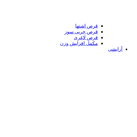
قرص اشتها
قرص چربی سوز
قرص لاغری
مکمل افزایش وزن
آرایشی