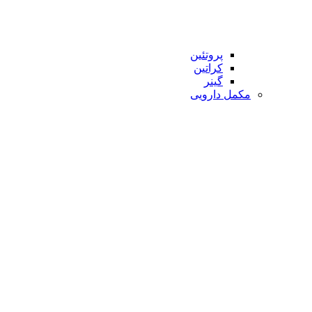
پروتئین
کراتین
گینر
مکمل دارویی