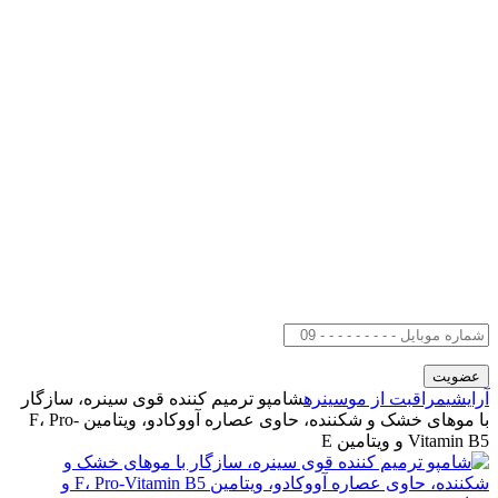
آرایشی
مراقبت از مو
سینره
شامپو ترمیم کننده قوی سینره، سازگار
با موهای خشک و شکننده، حاوی عصاره آووکادو، ویتامین F، Pro-
Vitamin B5 و ویتامین E