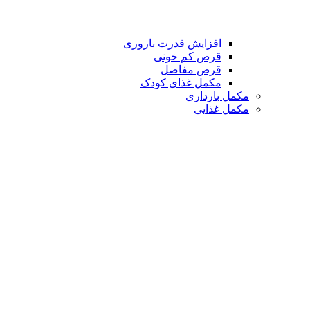
افزایش قدرت باروری
قرص کم خونی
قرص مفاصل
مکمل غذای کودک
مکمل بارداری
مکمل غذایی