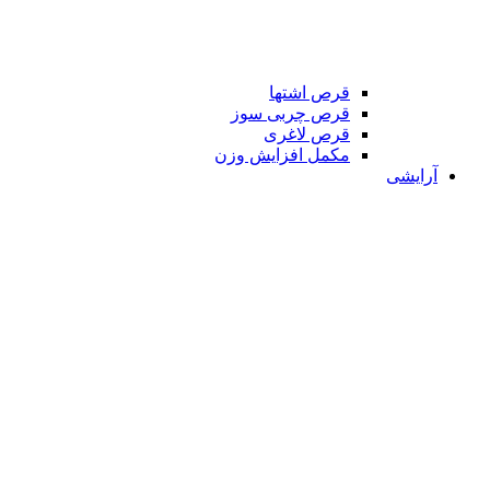
قرص اشتها
قرص چربی سوز
قرص لاغری
مکمل افزایش وزن
آرایشی