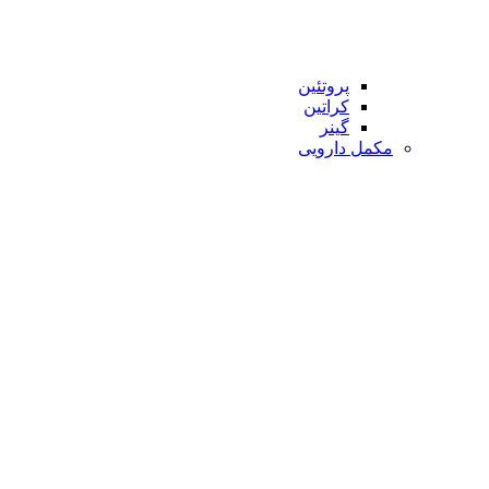
پروتئین
کراتین
گینر
مکمل دارویی