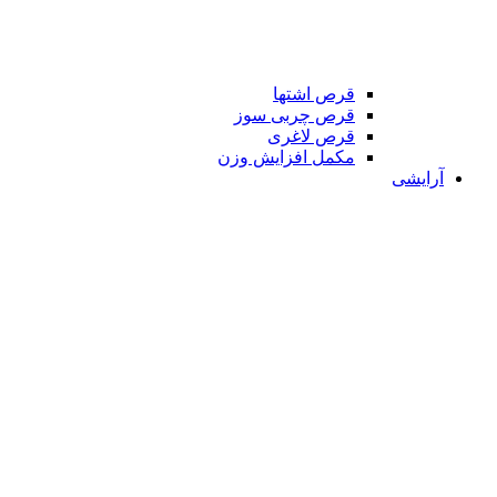
قرص اشتها
قرص چربی سوز
قرص لاغری
مکمل افزایش وزن
آرایشی