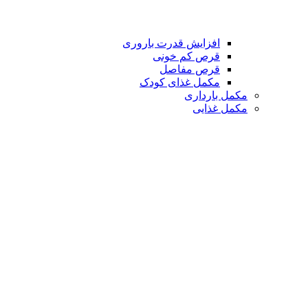
افزایش قدرت باروری
قرص کم خونی
قرص مفاصل
مکمل غذای کودک
مکمل بارداری
مکمل غذایی