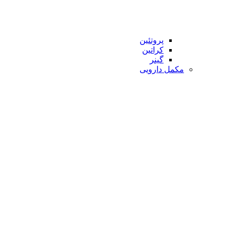
پروتئین
کراتین
گینر
مکمل دارویی