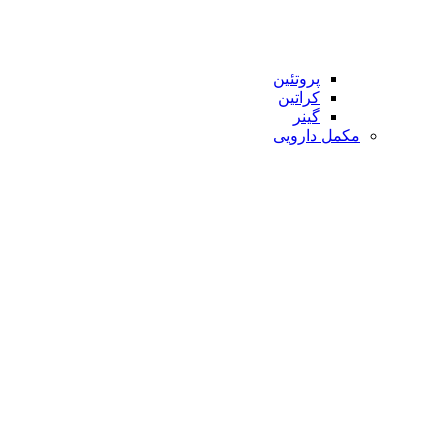
پروتئین
کراتین
گینر
مکمل دارویی