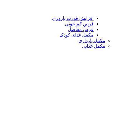
افزایش قدرت باروری
قرص کم خونی
قرص مفاصل
مکمل غذای کودک
مکمل بارداری
مکمل غذایی