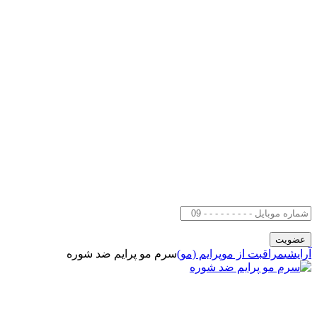
آرایشی
مراقبت از مو
پرایم (مو)
سرم مو پرایم ضد شوره