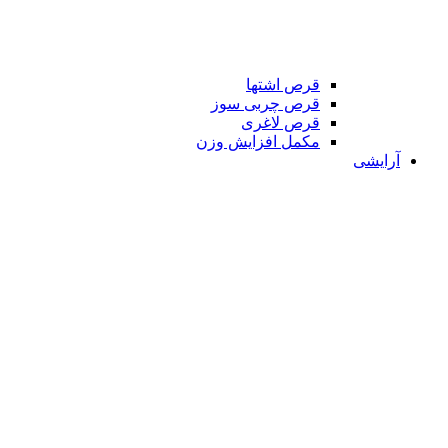
قرص اشتها
قرص چربی سوز
قرص لاغری
مکمل افزایش وزن
آرایشی