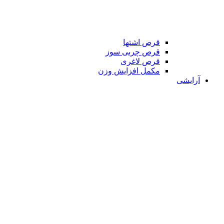
قرص اشتها
قرص چربی سوز
قرص لاغری
مکمل افزایش وزن
آرایشی