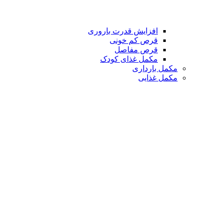
افزایش قدرت باروری
قرص کم خونی
قرص مفاصل
مکمل غذای کودک
مکمل بارداری
مکمل غذایی