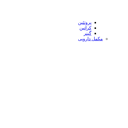
پروتئین
کراتین
گینر
مکمل دارویی