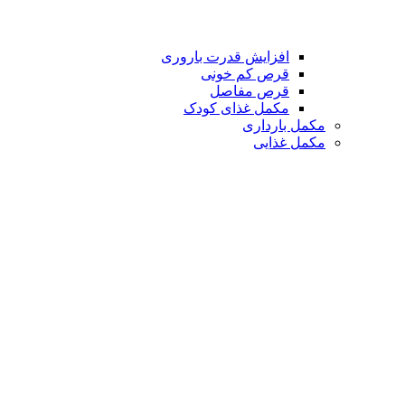
افزایش قدرت باروری
قرص کم خونی
قرص مفاصل
مکمل غذای کودک
مکمل بارداری
مکمل غذایی