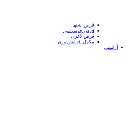
قرص اشتها
قرص چربی سوز
قرص لاغری
مکمل افزایش وزن
آرایشی