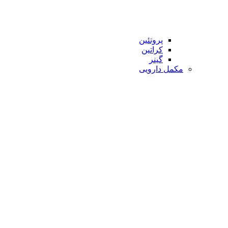
پروتئین
کراتین
گینر
مکمل دارویی