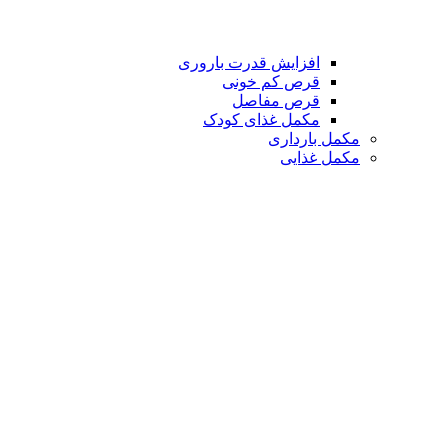
افزایش قدرت باروری
قرص کم خونی
قرص مفاصل
مکمل غذای کودک
مکمل بارداری
مکمل غذایی