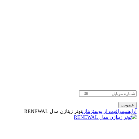
آرایشی
مراقبت از پوست
ژیناژن
تونر ژیناژن مدل RENEWAL