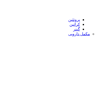
پروتئین
کراتین
گینر
مکمل دارویی