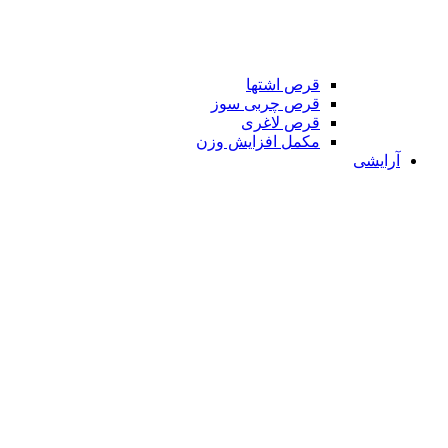
قرص اشتها
قرص چربی سوز
قرص لاغری
مکمل افزایش وزن
آرایشی