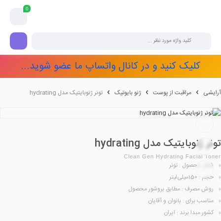
0
کلیک کنید و در کانال واتساپ ما عضو شوید...
آرایشی
مراقبت از پوست
ژنو بایوتیک
تونر ژنوبایتیک مدل hydrating
تونر ژنوبایتیک مدل hydrating
Clean Gen Hydrating Facial Toner
شکل محصول : تونر
حجم : 150میلی‌لیتر
روش مصرف : مطابق بروشور محصول
مناسب برای : بانوان و آقایان
کشور مبدا برند : ایران