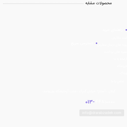
محصولات مشابه
راهنمای خرید
ثبت سفارش
دسترسی سریع
رویه های ارسال سفارش
شیوه های پرداخت
ارتباط با ما
فروشگاه
وبلاگ
تماس با ما
گیلان - آستارا- خیابان گمرک - جنب آزمایشگاه پوریوسف
013-
44810000
info@drarabzadeh.com