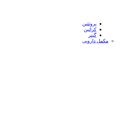
پروتئین
کراتین
گینر
مکمل دارویی