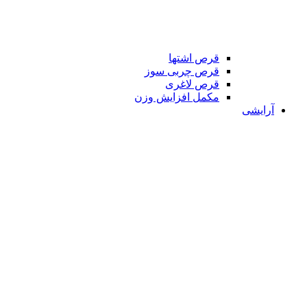
قرص اشتها
قرص چربی سوز
قرص لاغری
مکمل افزایش وزن
آرایشی