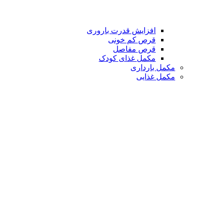
افزایش قدرت باروری
قرص کم خونی
قرص مفاصل
مکمل غذای کودک
مکمل بارداری
مکمل غذایی