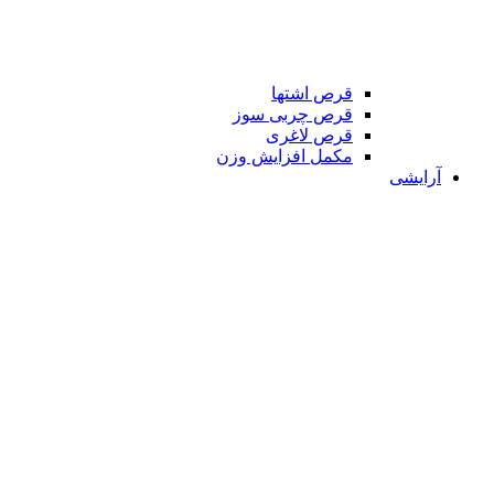
قرص اشتها
قرص چربی سوز
قرص لاغری
مکمل افزایش وزن
آرایشی