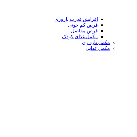
افزایش قدرت باروری
قرص کم خونی
قرص مفاصل
مکمل غذای کودک
مکمل بارداری
مکمل غذایی