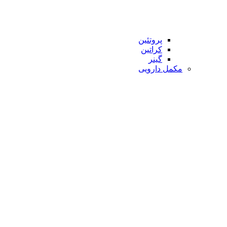
پروتئین
کراتین
گینر
مکمل دارویی