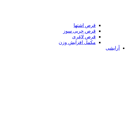
قرص اشتها
قرص چربی سوز
قرص لاغری
مکمل افزایش وزن
آرایشی