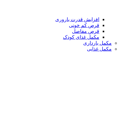
افزایش قدرت باروری
قرص کم خونی
قرص مفاصل
مکمل غذای کودک
مکمل بارداری
مکمل غذایی