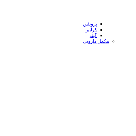
پروتئین
کراتین
گینر
مکمل دارویی