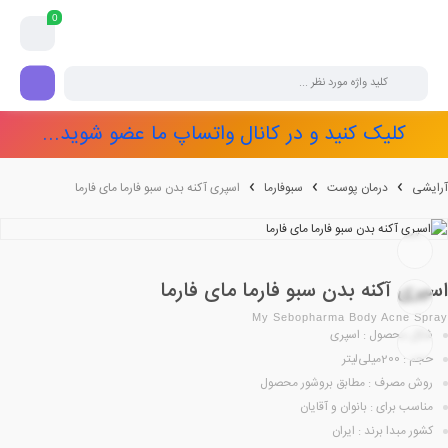
0
کلیک کنید و در کانال واتساپ ما عضو شوید...
آرایشی
درمان پوست
سبوفارما
اسپری آکنه بدن سبو فارما مای فارما
اسپری آکنه بدن سبو فارما مای فارما
My Sebopharma Body Acne Spray
شکل محصول : اسپری
حجم : 200میلی‌لیتر
روش مصرف : مطابق بروشور محصول
مناسب برای : بانوان و آقایان
کشور مبدا برند : ایران