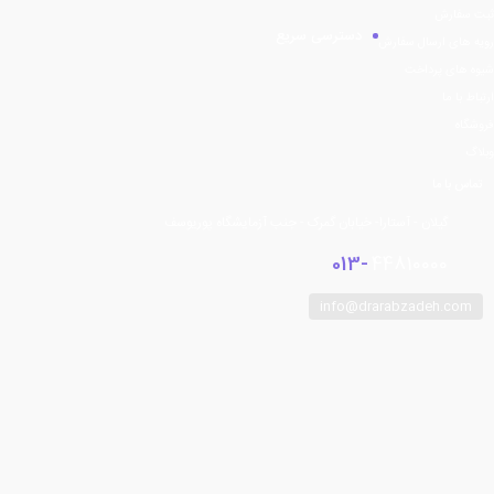
ثبت سفارش
دسترسی سریع
رویه های ارسال سفارش
شیوه های پرداخت
ارتباط با ما
فروشگاه
وبلاگ
تماس با ما
گیلان - آستارا- خیابان گمرک - جنب آزمایشگاه پوریوسف
013-
44810000
info@drarabzadeh.com