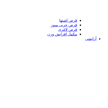
قرص اشتها
قرص چربی سوز
قرص لاغری
مکمل افزایش وزن
آرایشی