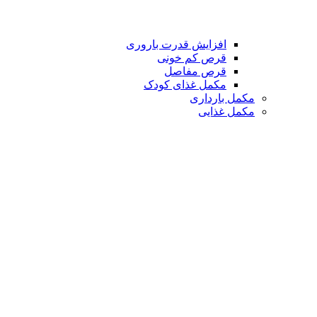
افزایش قدرت باروری
قرص کم خونی
قرص مفاصل
مکمل غذای کودک
مکمل بارداری
مکمل غذایی