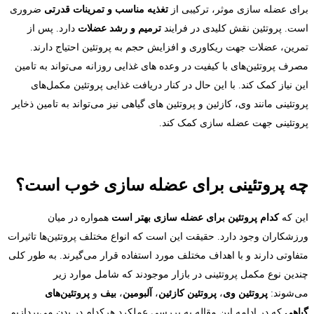
برای عضله سازی موثر، ترکیبی از
تغذیه مناسب و تمرینات قدرتی
ضروری
است. پروتئین نقش کلیدی در فرایند
ترمیم و رشد عضلات
دارد. پس از
تمرین، عضلات جهت ریکاوری و افزایش حجم به پروتئین احتیاج دارند.
مصرف پروتئین‌های با کیفیت در وعده های غذایی روزانه می‌تواند به تامین
این نیاز کمک کند. با این حال در کنار دریافت غذایی پروتئین مکمل‌های
پروتئینی مانند وی، کازئین و پروتئین های گیاهی نیز می‌تواند به تامین ذخایر
پروتئینی جهت عضله سازی کمک کند.
چه پروتئینی برای عضله سازی خوب است؟
این که
کدام پروتئین برای عضله سازی بهتر است
همواره در میان
ورزشکاران وجود دارد. حقیقت این است که انواع مختلف پروتئین‌ها تاثیرات
متفاوتی دارند و با اهداف مختلف مورد استفاده قرار می‎‌گیرند. به طور کلی
چندین نوع مکمل پروتئینی در بازار موجودند که شامل موارد زیر
می‌شوند:
پروتئین وی
،
پروتئین کازئین
،
آلبومین
،
بیف
و
پروتئین‌های
گیاهی
که در ادامه این مقاله به بررسی عملکرد هرکدام در بدن می‌پردازیم.