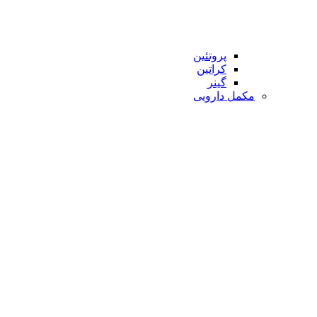
پروتئین
کراتین
گینر
مکمل دارویی