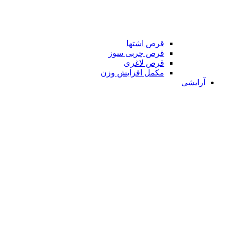
قرص اشتها
قرص چربی سوز
قرص لاغری
مکمل افزایش وزن
آرایشی