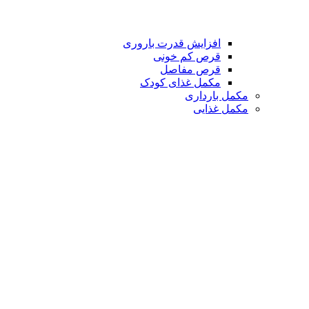
افزایش قدرت باروری
قرص کم خونی
قرص مفاصل
مکمل غذای کودک
مکمل بارداری
مکمل غذایی