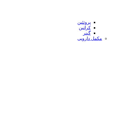
پروتئین
کراتین
گینر
مکمل دارویی