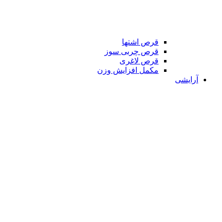
قرص اشتها
قرص چربی سوز
قرص لاغری
مکمل افزایش وزن
آرایشی