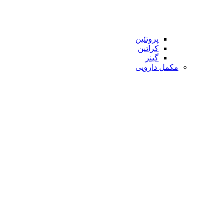
پروتئین
کراتین
گینر
مکمل دارویی