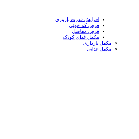
افزایش قدرت باروری
قرص کم خونی
قرص مفاصل
مکمل غذای کودک
مکمل بارداری
مکمل غذایی