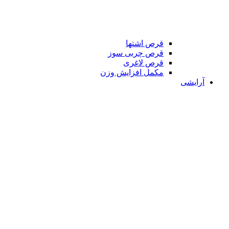
قرص اشتها
قرص چربی سوز
قرص لاغری
مکمل افزایش وزن
آرایشی