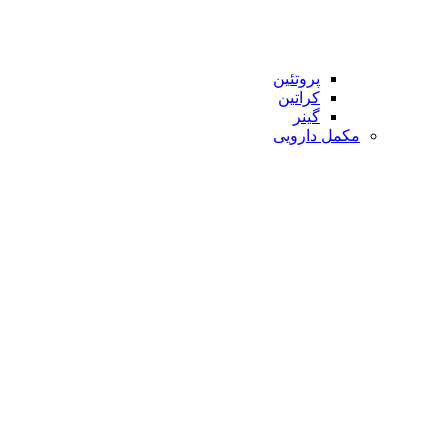
پروتئین
کراتین
گینر
مکمل دارویی