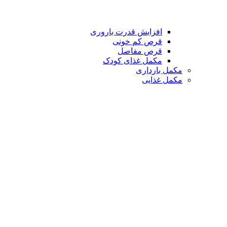
افزایش قدرت باروری
قرص کم خونی
قرص مفاصل
مکمل غذای کودک
مکمل بارداری
مکمل غذایی