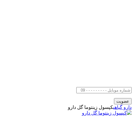
دارو گیاهی
کپسول زینتوما گل دارو