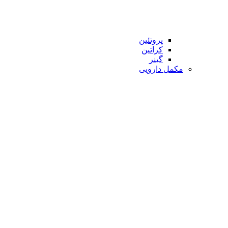
پروتئین
کراتین
گینر
مکمل دارویی