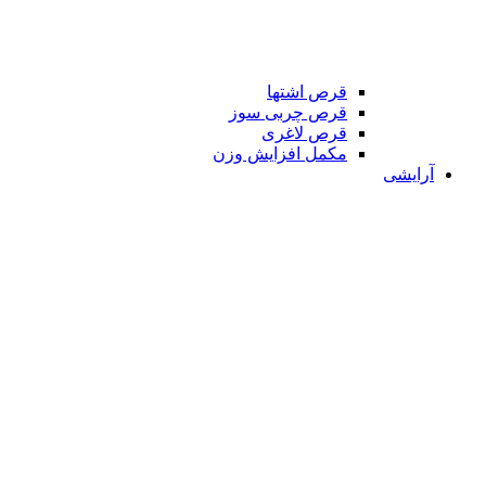
قرص اشتها
قرص چربی سوز
قرص لاغری
مکمل افزایش وزن
آرایشی