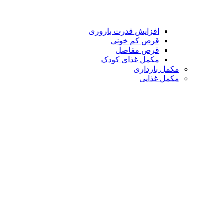
افزایش قدرت باروری
قرص کم خونی
قرص مفاصل
مکمل غذای کودک
مکمل بارداری
مکمل غذایی