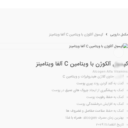
مکمل دارویی
کپسول آلکوژن با ویتامین C آلفا ویتامینز
کپسول آلکوژن با ویتامین C آلفا ویتامینز
Alcogen Alfa Vitamins
آلکوژن حاوی
کلاژن هیدرولیزات
و
ویتامین C
کمک به
کند کردن
روند
پیری پوست
کمک به
پیشگیری
از ایجاد
چروک های عمیق
در پوست
کمک به
حفظ رطوبت
پوست
کمک به افزایش
درخشندگی
پوست
کمک به حفظ
سلامت مفاصل
و
غضروف ها
بهترین زمان مصرف alcogen:
همراه با غذا
تاریخ انقضا:2026/11