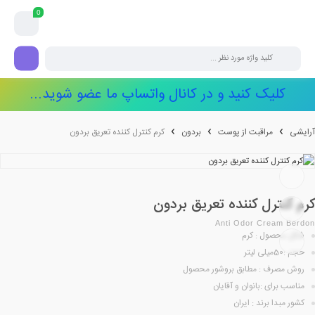
0
کلیک کنید و در کانال واتساپ ما عضو شوید...
آرایشی
مراقبت از پوست
بردون
کرم کنترل کننده تعریق بردون
کرم کنترل کننده تعریق بردون
Anti Odor Cream Berdon
شکل محصول : کرم
حجم :50میلی لیتر
روش مصرف : مطابق بروشور محصول
مناسب برای :بانوان و آقایان
کشور مبدا برند : ایران