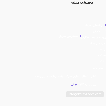
محصولات مشابه
راهنمای خرید
ثبت سفارش
دسترسی سریع
رویه های ارسال سفارش
شیوه های پرداخت
ارتباط با ما
فروشگاه
وبلاگ
تماس با ما
گیلان - آستارا- خیابان گمرک - جنب آزمایشگاه پوریوسف
013-
44810000
info@drarabzadeh.com