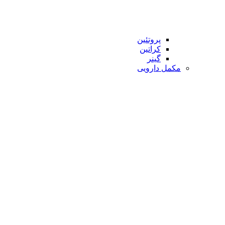
پروتئین
کراتین
گینر
مکمل دارویی