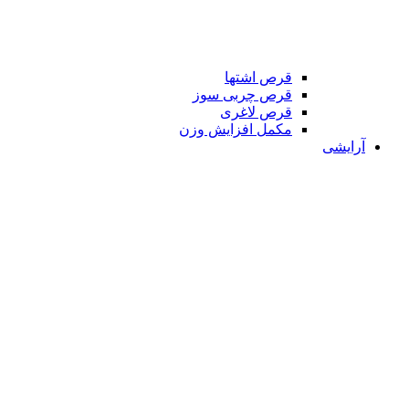
قرص اشتها
قرص چربی سوز
قرص لاغری
مکمل افزایش وزن
آرایشی