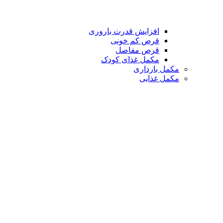
افزایش قدرت باروری
قرص کم خونی
قرص مفاصل
مکمل غذای کودک
مکمل بارداری
مکمل غذایی