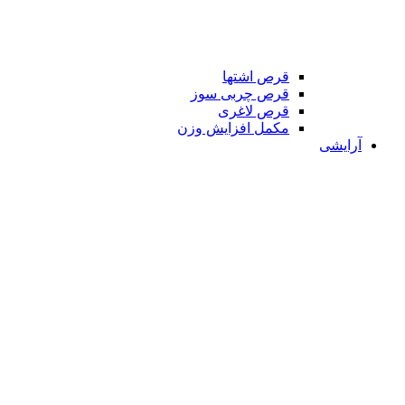
قرص اشتها
قرص چربی سوز
قرص لاغری
مکمل افزایش وزن
آرایشی