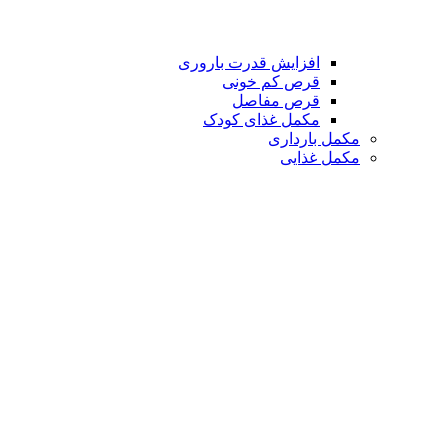
افزایش قدرت باروری
قرص کم خونی
قرص مفاصل
مکمل غذای کودک
مکمل بارداری
مکمل غذایی