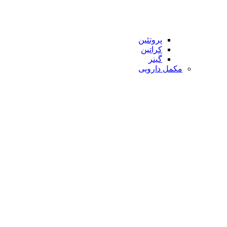
پروتئین
کراتین
گینر
مکمل دارویی