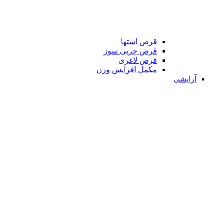
قرص اشتها
قرص چربی سوز
قرص لاغری
مکمل افزایش وزن
آرایشی