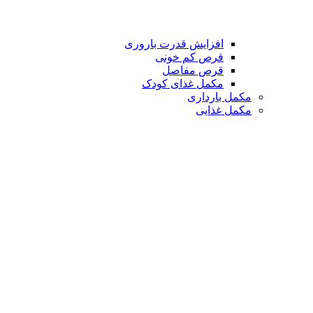
افزایش قدرت باروری
قرص کم خونی
قرص مفاصل
مکمل غذای کودک
مکمل بارداری
مکمل غذایی