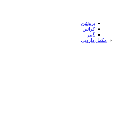
پروتئین
کراتین
گینر
مکمل دارویی