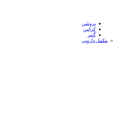
پروتئین
کراتین
گینر
مکمل دارویی