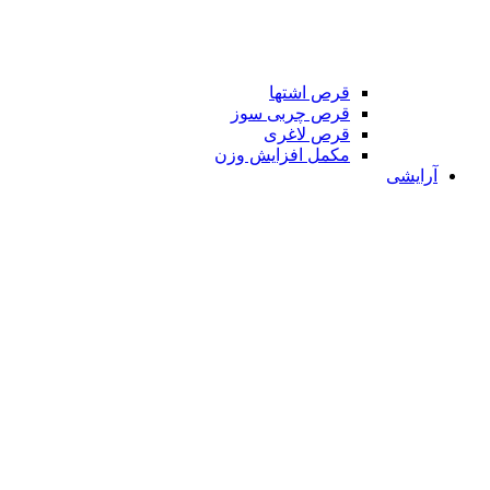
قرص اشتها
قرص چربی سوز
قرص لاغری
مکمل افزایش وزن
آرایشی