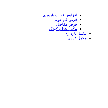
افزایش قدرت باروری
قرص کم خونی
قرص مفاصل
مکمل غذای کودک
مکمل بارداری
مکمل غذایی