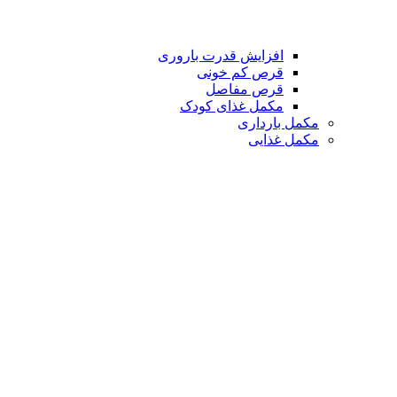
افزایش قدرت باروری
قرص کم خونی
قرص مفاصل
مکمل غذای کودک
مکمل بارداری
مکمل غذایی