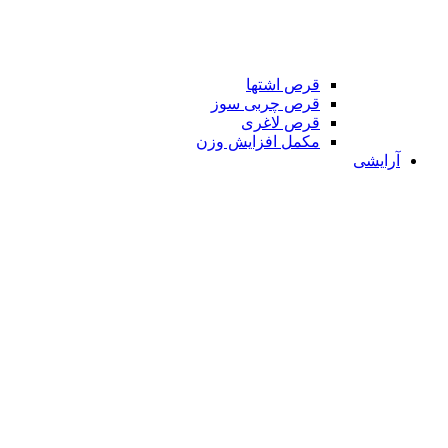
قرص اشتها
قرص چربی سوز
قرص لاغری
مکمل افزایش وزن
آرایشی