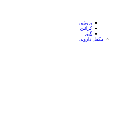
پروتئین
کراتین
گینر
مکمل دارویی