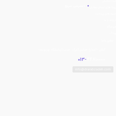
ثبت سفارش
دسترسی سریع
رویه های ارسال سفارش
شیوه های پرداخت
ارتباط با ما
فروشگاه
وبلاگ
تماس با ما
گیلان - آستارا- خیابان گمرک - جنب آزمایشگاه پوریوسف
013-
44810000
info@drarabzadeh.com