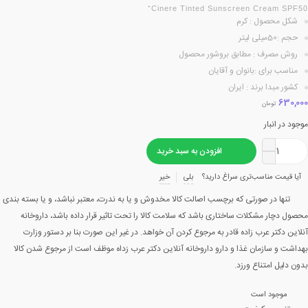
Cinere Tinted Sunscreen Cream SPF50⁺
شکل محصول : کرم
حجم :50میلی لیتر
روش مصرف : مطابق بروشور محصول
مناسب برای :بانوان و آقایان
کشور مبدا برند : ایران
630,000
تومان
موجود در انبار
افزودن به سبد خرید
آیا قیمت مناسب‌تری سراغ دارید؟
بلی
خیر
تنها در صورتی که برچسب اصالت کالا مخدوش و یا به ندرت، معتبر نباشد، و یا بسته بندی
محصول دچار مشکلات ساختاری باشد که سلامت کالا را تحت تاثیر قرار داده باشد، داروخانه
آنلاین دکتر عرب زاده قادر به مرجوع کردن آن خواهد. در غیر این صورت بنا بر دستور وزارت
بهداشت و سازمان غذا و دارو داروخانه آنلاین دکتر عرب زداه موظف است از مرجوع شدن کالا
بدون دلیل امتناع ورزد.
موجود است