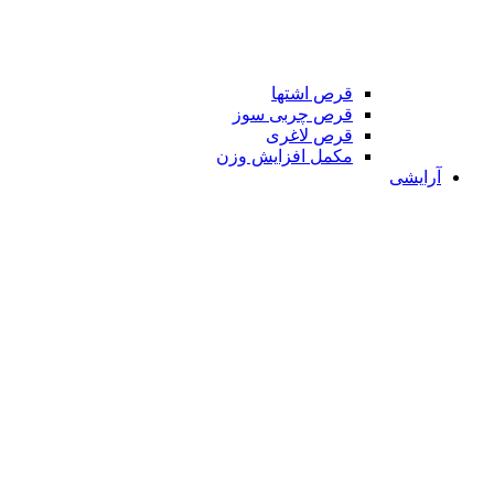
قرص اشتها
قرص چربی سوز
قرص لاغری
مکمل افزایش وزن
آرایشی