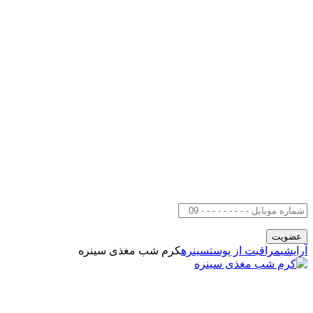
آرایشی
مراقبت از پوست
سینره
کرم شب مغذی سینره