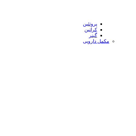
پروتئین
کراتین
گینر
مکمل دارویی