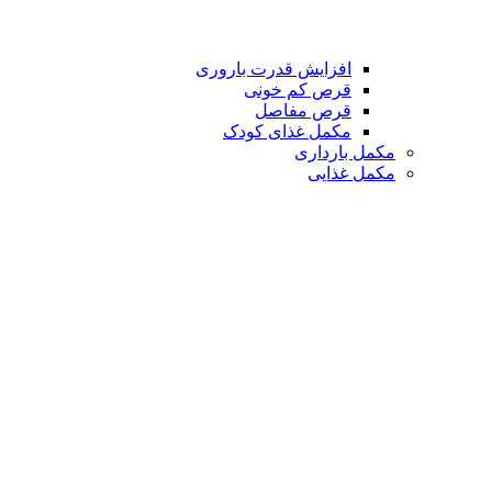
افزایش قدرت باروری
قرص کم خونی
قرص مفاصل
مکمل غذای کودک
مکمل بارداری
مکمل غذایی