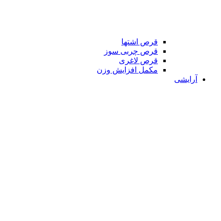
قرص اشتها
قرص چربی سوز
قرص لاغری
مکمل افزایش وزن
آرایشی