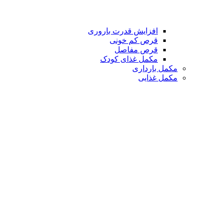
افزایش قدرت باروری
قرص کم خونی
قرص مفاصل
مکمل غذای کودک
مکمل بارداری
مکمل غذایی