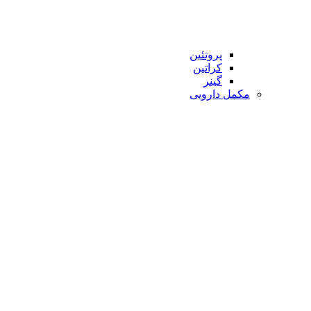
پروتئین
کراتین
گینر
مکمل دارویی