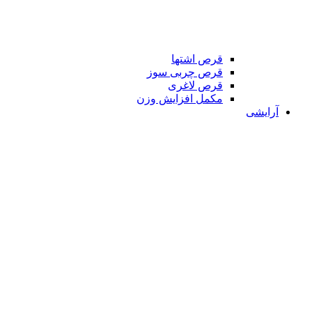
قرص اشتها
قرص چربی سوز
قرص لاغری
مکمل افزایش وزن
آرایشی