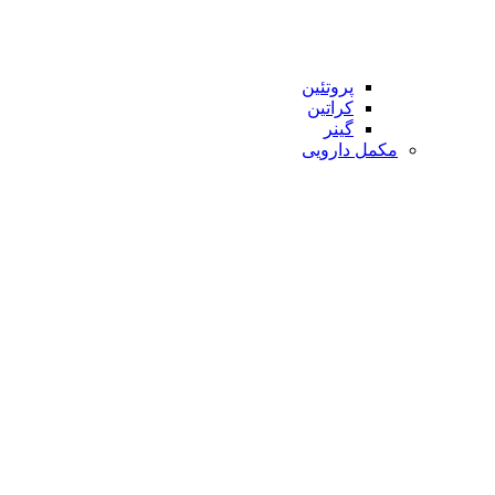
پروتئین
کراتین
گینر
مکمل دارویی