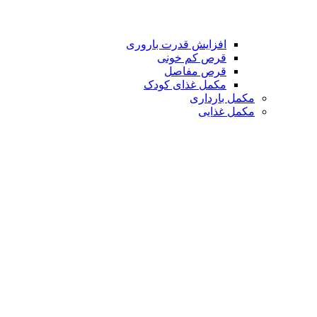
افزایش قدرت باروری
قرص کم خونی
قرص مفاصل
مکمل غذای کودک
مکمل بارداری
مکمل غذایی