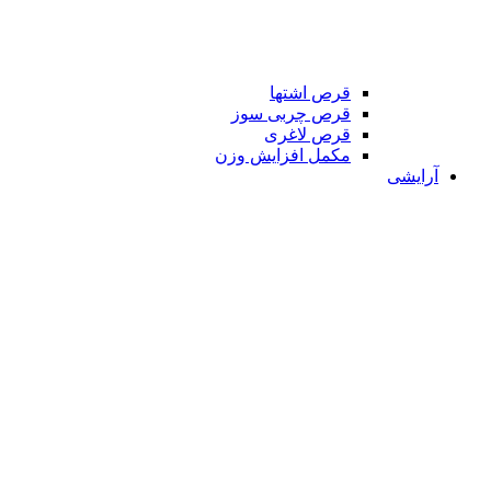
قرص اشتها
قرص چربی سوز
قرص لاغری
مکمل افزایش وزن
آرایشی