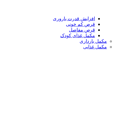
افزایش قدرت باروری
قرص کم خونی
قرص مفاصل
مکمل غذای کودک
مکمل بارداری
مکمل غذایی