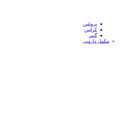
پروتئین
کراتین
گینر
مکمل دارویی