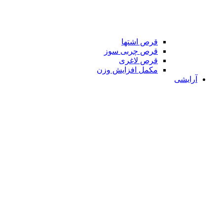
قرص اشتها
قرص چربی سوز
قرص لاغری
مکمل افزایش وزن
آرایشی