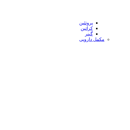
پروتئین
کراتین
گینر
مکمل دارویی