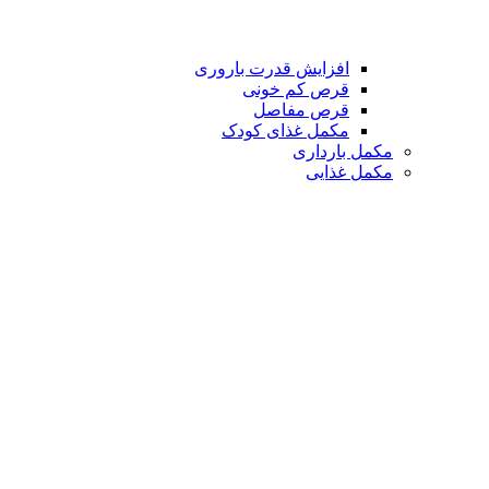
افزایش قدرت باروری
قرص کم خونی
قرص مفاصل
مکمل غذای کودک
مکمل بارداری
مکمل غذایی