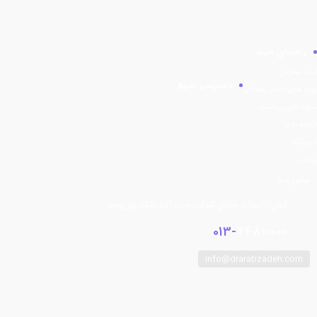
راهنمای خرید
ثبت سفارش
دسترسی سریع
رویه های ارسال سفارش
شیوه های پرداخت
ارتباط با ما
فروشگاه
وبلاگ
تماس با ما
گیلان - آستارا- خیابان گمرک - جنب آزمایشگاه پوریوسف
013-
44810000
info@drarabzadeh.com