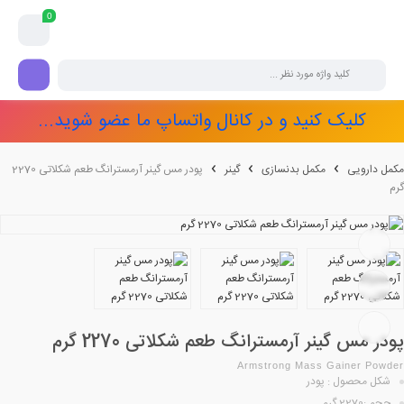
0
کلیک کنید و در کانال واتساپ ما عضو شوید...
مکمل دارویی
مکمل بدنسازی
گینر
پودر مس گینر آرمسترانگ طعم شکلاتی 2270
گرم
پودر مس گینر آرمسترانگ طعم شکلاتی 2270 گرم
Armstrong Mass Gainer Powder
شکل محصول : پودر
حجم :2270 گرم