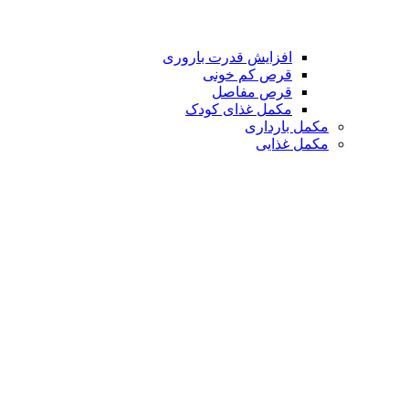
افزایش قدرت باروری
قرص کم خونی
قرص مفاصل
مکمل غذای کودک
مکمل بارداری
مکمل غذایی