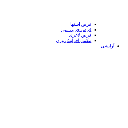
قرص اشتها
قرص چربی سوز
قرص لاغری
مکمل افزایش وزن
آرایشی