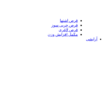
قرص اشتها
قرص چربی سوز
قرص لاغری
مکمل افزایش وزن
آرایشی