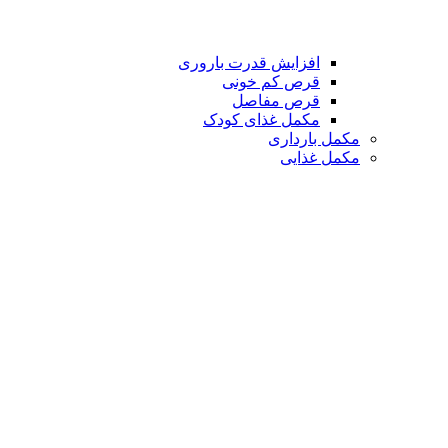
افزایش قدرت باروری
قرص کم خونی
قرص مفاصل
مکمل غذای کودک
مکمل بارداری
مکمل غذایی