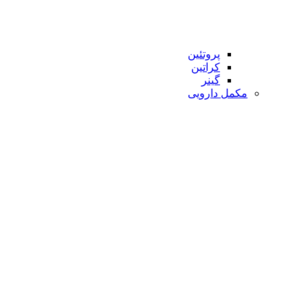
پروتئین
کراتین
گینر
مکمل دارویی