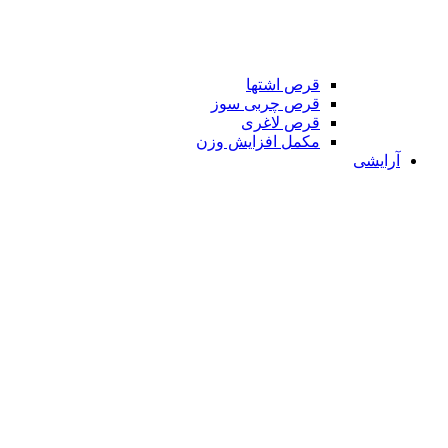
قرص اشتها
قرص چربی سوز
قرص لاغری
مکمل افزایش وزن
آرایشی