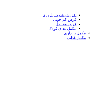
افزایش قدرت باروری
قرص کم خونی
قرص مفاصل
مکمل غذای کودک
مکمل بارداری
مکمل غذایی