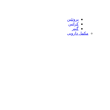
پروتئین
کراتین
گینر
مکمل دارویی