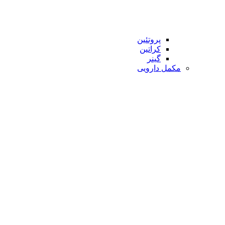
پروتئین
کراتین
گینر
مکمل دارویی