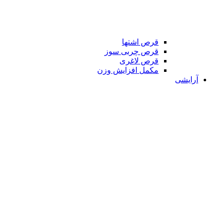
قرص اشتها
قرص چربی سوز
قرص لاغری
مکمل افزایش وزن
آرایشی