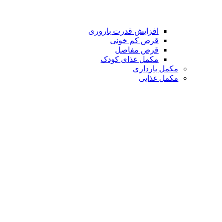
افزایش قدرت باروری
قرص کم خونی
قرص مفاصل
مکمل غذای کودک
مکمل بارداری
مکمل غذایی