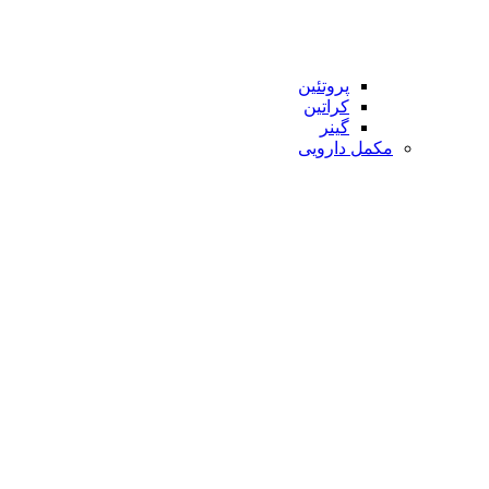
پروتئین
کراتین
گینر
مکمل دارویی