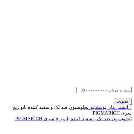
آرایشی
درمان پوست
بایوریچ
لوسیون ضد لک و سفید کننده بایو ریچ
سری PIGMARICH