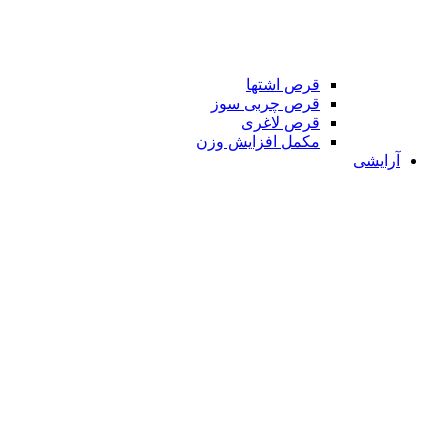
قرص اشتها
قرص چربی سوز
قرص لاغری
مکمل افزایش وزن
آرایشی