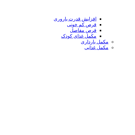
افزایش قدرت باروری
قرص کم خونی
قرص مفاصل
مکمل غذای کودک
مکمل بارداری
مکمل غذایی