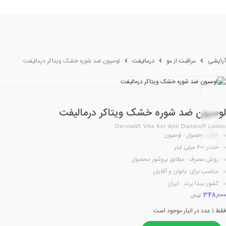
آرایشی
مراقبت از مو
درمالیفت
لوسیون ضد شوره خشک ویتاکر درمالیفت
لوسیون ضد شوره خشک ویتاکر درمالیفت
Dermalift Vita Ker Anti Dandruff Lotion
شکل محصول : لوسیون
حجم :60 میلی لیتر
روش مصرف : مطابق بروشور محصول
مناسب برای :بانوان و آقایان
کشور مبدا برند : ایران
348,000
تومان
فقط 1 عدد در انبار موجود است