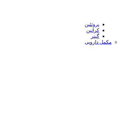
پروتئین
کراتین
گینر
مکمل دارویی