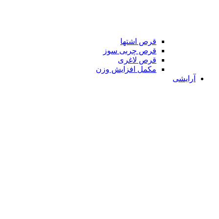
قرص اشتها
قرص چربی سوز
قرص لاغری
مکمل افزایش وزن
آرایشی