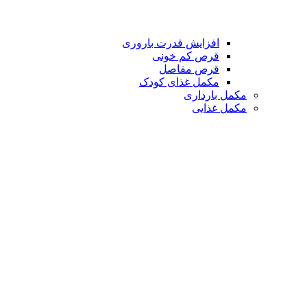
افزایش قدرت باروری
قرص کم خونی
قرص مفاصل
مکمل غذای کودک
مکمل بارداری
مکمل غذایی