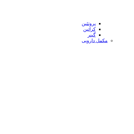
پروتئین
کراتین
گینر
مکمل دارویی