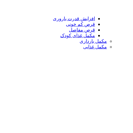
افزایش قدرت باروری
قرص کم خونی
قرص مفاصل
مکمل غذای کودک
مکمل بارداری
مکمل غذایی