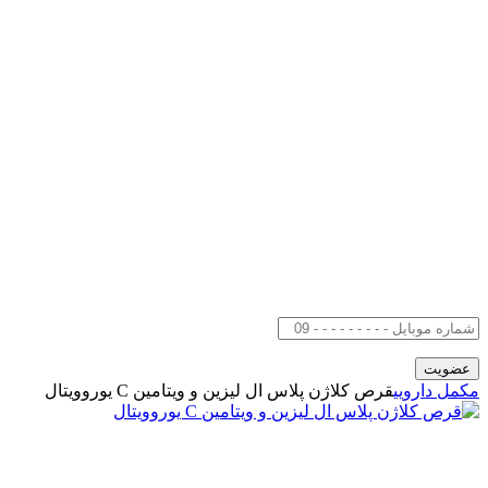
مکمل دارویی
قرص کلاژن پلاس ال لیزین و ویتامین C یوروویتال