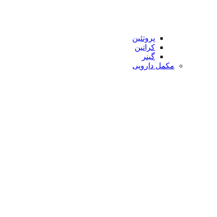
پروتئین
کراتین
گینر
مکمل دارویی