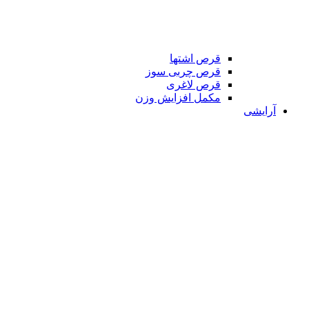
قرص اشتها
قرص چربی سوز
قرص لاغری
مکمل افزایش وزن
آرایشی