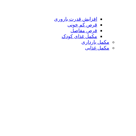
افزایش قدرت باروری
قرص کم خونی
قرص مفاصل
مکمل غذای کودک
مکمل بارداری
مکمل غذایی