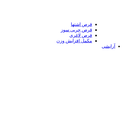
قرص اشتها
قرص چربی سوز
قرص لاغری
مکمل افزایش وزن
آرایشی