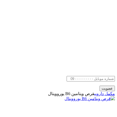
مکمل دارویی
قرص ویتامین B6 یوروویتال