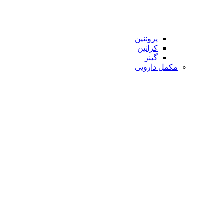
پروتئین
کراتین
گینر
مکمل دارویی