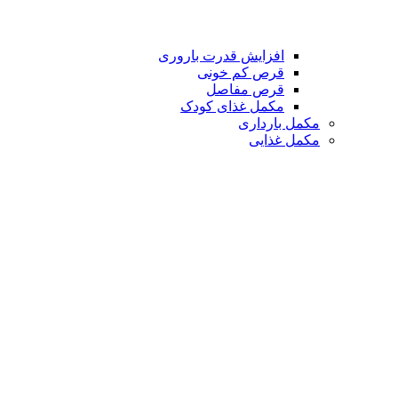
افزایش قدرت باروری
قرص کم خونی
قرص مفاصل
مکمل غذای کودک
مکمل بارداری
مکمل غذایی