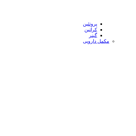
پروتئین
کراتین
گینر
مکمل دارویی