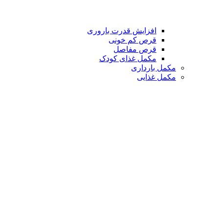
افزایش قدرت باروری
قرص کم خونی
قرص مفاصل
مکمل غذای کودک
مکمل بارداری
مکمل غذایی