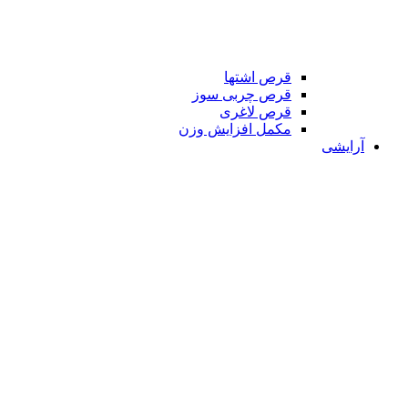
قرص اشتها
قرص چربی سوز
قرص لاغری
مکمل افزایش وزن
آرایشی