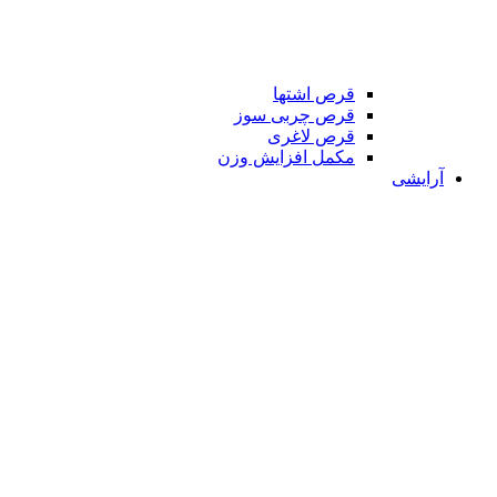
قرص اشتها
قرص چربی سوز
قرص لاغری
مکمل افزایش وزن
آرایشی