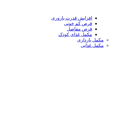
افزایش قدرت باروری
قرص کم خونی
قرص مفاصل
مکمل غذای کودک
مکمل بارداری
مکمل غذایی