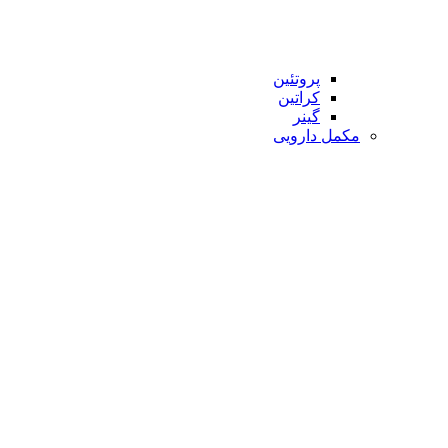
پروتئین
کراتین
گینر
مکمل دارویی