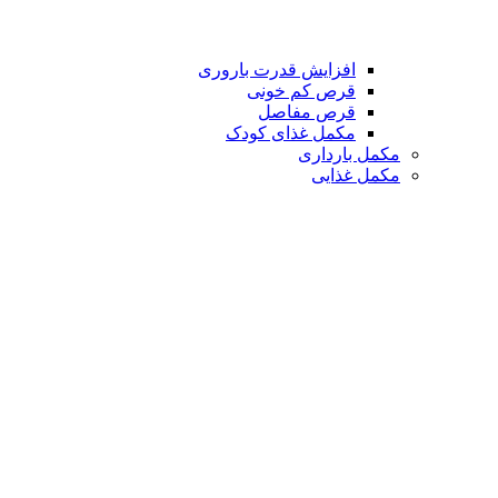
افزایش قدرت باروری
قرص کم خونی
قرص مفاصل
مکمل غذای کودک
مکمل بارداری
مکمل غذایی