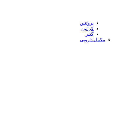
پروتئین
کراتین
گینر
مکمل دارویی