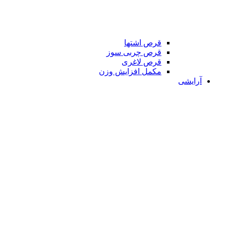
قرص اشتها
قرص چربی سوز
قرص لاغری
مکمل افزایش وزن
آرایشی